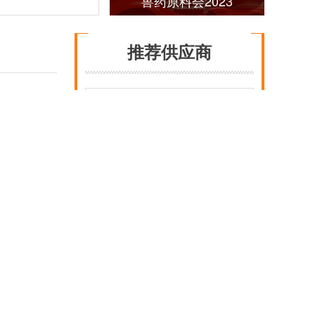
兽药原料会2023
查看更多
推荐供应商
宁夏泰瑞制药股份有限公司成立于2000年，
是国家高新技术企业，宁夏回族自治区30家
非公有制优势骨干企业之一…
主要生产药品
泰乐菌素
|
泰妙菌素
|
替米考星
|
硫氰酸
红霉素
|
等系列产品